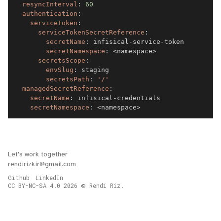
resyncInterval
:
60
authentication
:
serviceToken
:
serviceTokenSecretReference
:
secretName
:
 infisical
-
service
-
secretNamespace
:
 <namespace
>
secretsScope
:
envSlug
:
secretsPath
:
'/'
managedSecretReference
:
secretName
:
 infisical
-
secretNamespace
:
 <namespace
>
Let's work together
rendirizkir@gmail.com
Github
LinkedIn
CC BY-NC-SA 4.0
2026
Rendi Riz.
©